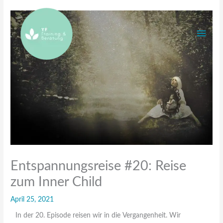
Zum
Haup
Inhalt
springen
Entspannungsreise #20: Reise
zum Inner Child
April 25, 2021
In der 20. Episode reisen wir in die Vergangenheit. Wir