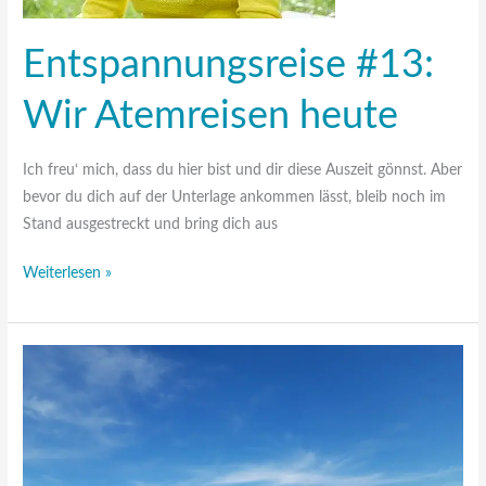
Entspannungsreise #13:
Wir Atemreisen heute
Ich freu‘ mich, dass du hier bist und dir diese Auszeit gönnst. Aber
bevor du dich auf der Unterlage ankommen lässt, bleib noch im
Stand ausgestreckt und bring dich aus
Weiterlesen »
Entspannungsreise
#12:
Am
Tegernsee
blicken