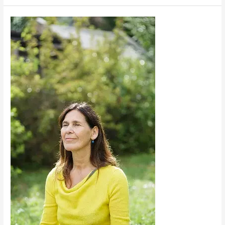
Entspannungsreise
#13:
Wir
Atemreisen
heute