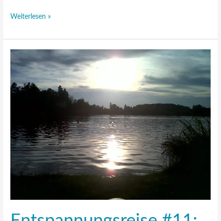
Weiterlesen »
Entspannungsreise
#11:
Spaziergang
am
Weßlinger
See