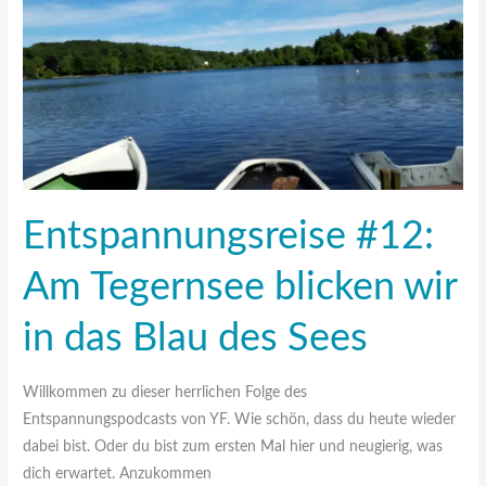
wir
in
das
Blau
des
Sees
Entspannungsreise #12:
Am Tegernsee blicken wir
in das Blau des Sees
Willkommen zu dieser herrlichen Folge des
Entspannungspodcasts von YF. Wie schön, dass du heute wieder
dabei bist. Oder du bist zum ersten Mal hier und neugierig, was
dich erwartet. Anzukommen