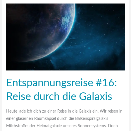
Entspannungsreise
#16:
Reise
durch
die
Galaxis
Entspannungsreise #16:
Reise durch die Galaxis
Heute lade ich dich zu einer Reise in die Galaxis ein. Wir reisen in
einer gläsernen Raumkapsel durch die Balkenspiralgalaxis
Milchstraße: der Heimatgalaxie unseres Sonnensystems. Doch