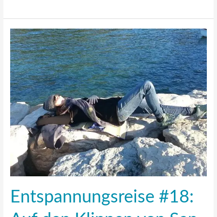
Entspannungsreise
#18:
Auf
den
Klippen
von
San
Marco
Entspannungsreise #18: