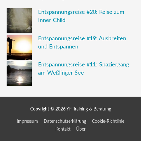
Entspannungsreise #20: Reise zum
Inner Child
Entspannungsreise #19: Ausbreiten
und Entspannen
Entspannungsreise #11: Spaziergang
am Weßlinger See
Copyright © 2026
YF Training & Beratung
Impressum
Datenschutzerklärung
Cookie-Richtlinie
Kontakt
Über