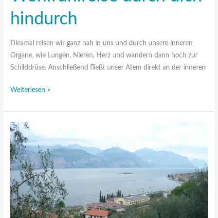
hindurch
Diesmal reisen wir ganz nah in uns und durch unsere inneren
Organe, wie Lungen, Nieren, Herz und wandern dann hoch zur
Schilddrüse. Anschließend fließt unser Atem direkt an der inneren
Weiterlesen »
Entspannungsreise
#14:
Folge
mir
von
Cassone
nach
Brenzone